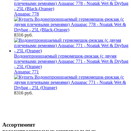
плечевыми ремнями) Aquapac 778 - Noatak Wet & Drybag
- 25L (Black-Orange)
Aquapac 778
8316 руб.
Водонепроницаемый гермомешок-рюкзак (с двумя
плечевыми ремнями) Aquapac 771 - Noatak Wet & Drybag
- 25L (Orange)
Aquapac 771
8316 руб.
Ассортимент