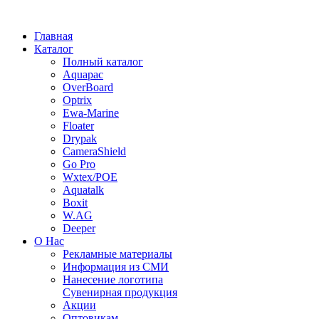
Главная
Каталог
Полный каталог
Aquapac
OverBoard
Optrix
Ewa-Marine
Floater
Drypak
CameraShield
Go Pro
Wxtex/POE
Aquatalk
Boxit
W.AG
Deeper
О Нас
Рекламные материалы
Информация из СМИ
Нанесение логотипа
Сувенирная продукция
Акции
Оптовикам