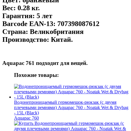
Вес:
0.28 кг.
Гарантия:
5 лет
Barcode EAN-13:
707398087612
Страна:
Великобритания
Производство:
Китай.
Aquapac 761 подходит для
вещей.
Похожие товары:
Водонепроницаемый гермомешок-рюкзак (с двумя
плечевыми ремнями) Aquapac 760 - Noatak Wet & Drybag
- 15L (Black)
Aquapac 760