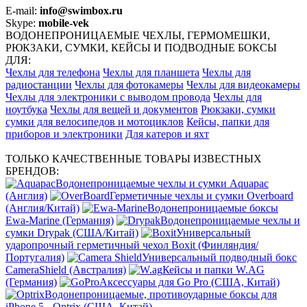
E-mail:
info@swimbox.ru
Skype:
mobile-vek
ВОДОНЕПРОНИЦАЕМЫЕ ЧЕХЛЫ, ГЕРМОМЕШКИ,
РЮКЗАКИ, СУМКИ, КЕЙСЫ И ПОДВОДНЫЕ БОКСЫ
ДЛЯ:
Чехлы для телефона
Чехлы для планшета
Чехлы для
радиостанции
Чехлы для фотокамеры
Чехлы для видеокамеры
Чехлы для электроники с выводом провода
Чехлы для
ноутбука
Чехлы для вещей и документов
Рюкзаки, сумки
сумки для велосипедов и мотоциклов
Кейсы, папки для
приборов и электроники
Для катеров и яхт
ТОЛЬКО КАЧЕСТВЕННЫЕ ТОВАРЫ ИЗВЕСТНЫХ
БРЕНДОВ:
Водонепроницаемые чехлы и сумки Aquapac
(Англия)
Герметичные чехлы и сумки Overboard
(Англия/Китай)
Водонепроницаемые боксы
Ewa-Marine (Германия)
Водонепроницаемые чехлы и
сумки Drypak (США/Китай)
Универсальный
ударопрочный герметичный чехол Boxit (Финляндия/
Португалия)
Универсальный подводный бокс
CameraShield (Австралия)
Кейсы и папки W.AG
(Германия)
Аксессуары для Go Pro (США, Китай)
Водонепроницаемые, противоударные боксы для
iPhone 5 - Optrix (США, Китай)