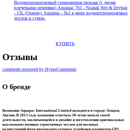
Водонепроницаемый гермомешок-рюкзак (с двумя
плечевыми ремнями) Aquapac 761 - Noatak Wet & Drybag
- 15L (Orange). Aquapac - №1 в мире водонепроницаемых
чехлов и сумок.
КУПИТЬ
Отзывы
comments powered by HyperComments
О бренде
Компания Aquapac International Limited находится в городе Лондон,
Англия. В 2013 году компания отметила 30-летие начала своей
деятельности, заключающейся в дизайне и изготовлении оригинальных
высококачественных герметичных чехлов для носимых
радиостанций,фото-видеокамер,сотовых телефонов,планшетов,GPS