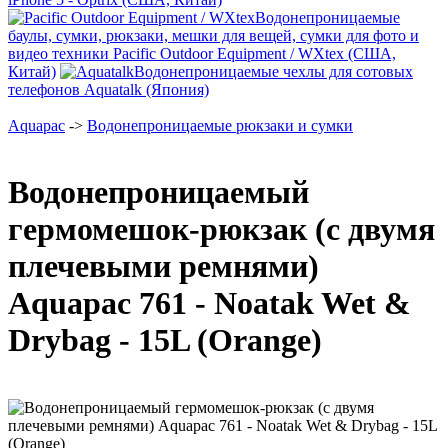
Водонепроницаемые
баулы, сумки, рюкзаки, мешки для вещей, сумки для фото и
видео техники Pacific Outdoor Equipment / WXtex (США,
Китай)
Водонепроницаемые чехлы для сотовых
телефонов Aquatalk (Япония)
Aquapac
->
Водонепроницаемые рюкзаки и сумки
Водонепроницаемый
гермомешок-рюкзак (с двумя
плечевыми ремнями)
Aquapac 761 - Noatak Wet &
Drybag - 15L (Orange)