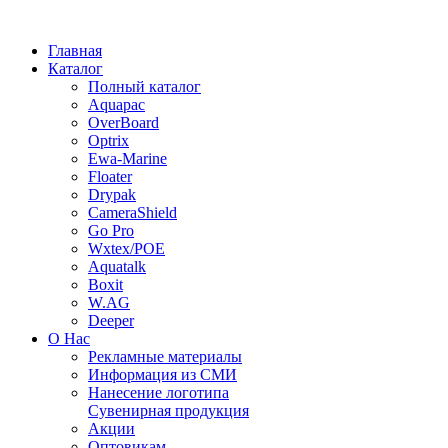
Главная
Каталог
Полный каталог
Aquapac
OverBoard
Optrix
Ewa-Marine
Floater
Drypak
CameraShield
Go Pro
Wxtex/POE
Aquatalk
Boxit
W.AG
Deeper
О Нас
Рекламные материалы
Информация из СМИ
Нанесение логотипа
Сувенирная продукция
Акции
Оптовикам