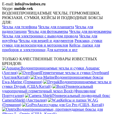
E-mail:
info@swimbox.ru
Skype:
mobile-vek
ВОДОНЕПРОНИЦАЕМЫЕ ЧЕХЛЫ, ГЕРМОМЕШКИ,
РЮКЗАКИ, СУМКИ, КЕЙСЫ И ПОДВОДНЫЕ БОКСЫ
ДЛЯ:
Чехлы для телефона
Чехлы для планшета
Чехлы для
радиостанции
Чехлы для фотокамеры
Чехлы для видеокамеры
Чехлы для электроники с выводом провода
Чехлы для
ноутбука
Чехлы для вещей и документов
Рюкзаки, сумки
сумки для велосипедов и мотоциклов
Кейсы, папки для
приборов и электроники
Для катеров и яхт
ТОЛЬКО КАЧЕСТВЕННЫЕ ТОВАРЫ ИЗВЕСТНЫХ
БРЕНДОВ:
Водонепроницаемые чехлы и сумки Aquapac
(Англия)
Герметичные чехлы и сумки Overboard
(Англия/Китай)
Водонепроницаемые боксы
Ewa-Marine (Германия)
Водонепроницаемые чехлы и
сумки Drypak (США/Китай)
Универсальный
ударопрочный герметичный чехол Boxit (Финляндия/
Португалия)
Универсальный подводный бокс
CameraShield (Австралия)
Кейсы и папки W.AG
(Германия)
Аксессуары для Go Pro (США, Китай)
Водонепроницаемые, противоударные боксы для
iPhone 5 - Optrix (США, Китай)